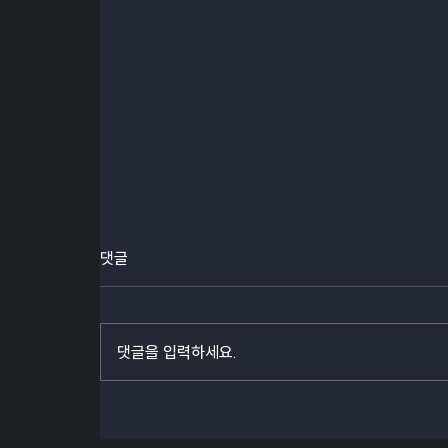
댓글
댓글을 입력하세요.
[웨비나] Arm Keil RTX 기반
32bit MCU Safety 구현과 HIL